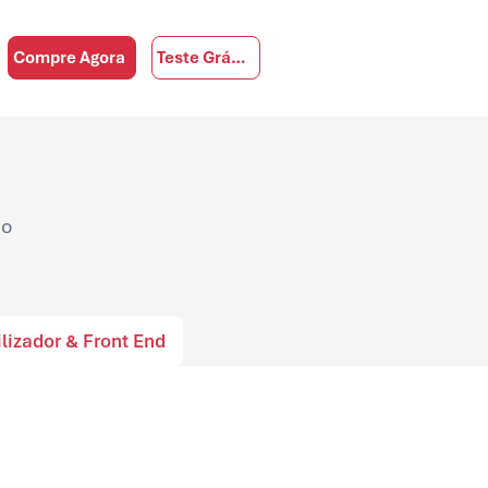
Compre Agora
Teste Grátis
 o
lizador & Front End